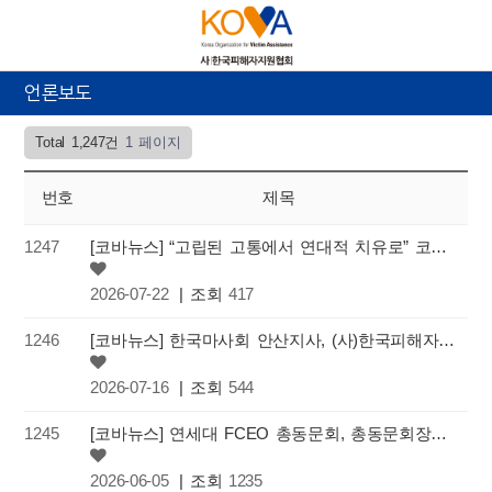
언론보도
Total 1,247건
1 페이지
번호
제목
1247
[코바뉴스] “고립된 고통에서 연대적 치유로” 코바피해자포럼, 제25회 학술대회 성황리 개최
2026-07-22
| 조회
417
1246
[코바뉴스] 한국마사회 안산지사, (사)한국피해자지원협회에 피해 회복 지원을 위한 기부금 전달
2026-07-16
| 조회
544
1245
[코바뉴스] 연세대 FCEO 총동문회, 총동문회장배 자선골프대회를 통해 “피해자 지원을 위한 쌀 100포” …
2026-06-05
| 조회
1235