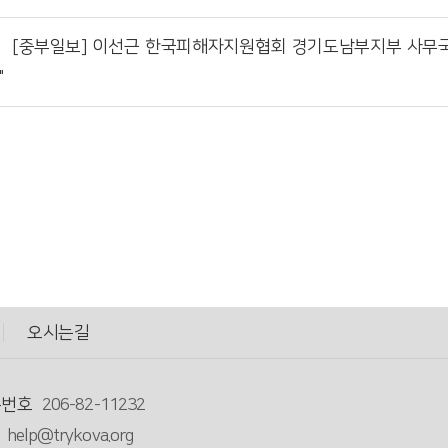
[중부일보] 이선근 한국피해자지원협회 경기도남부지부 사무국
"
오시는길
록번호
206-82-11232
help@trykova.org