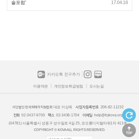
술포럼’
17.04.18
카카오톡 친구추가
이용약관
개인정보취급방침
오시는길
대표 이상욱
206-82-11232
사업자등록번호
사단법인 한국피해자지원협회
02-3437-8700
02-3436-1704
help@trykova.org
전화
팩스
이메일
(04781) 서울특별시 성동구 성수일로 4길 25, 코오롱디지털타워1차 413호
COPYRIGHT © KOVA ALL RIGHTS RESERVED.