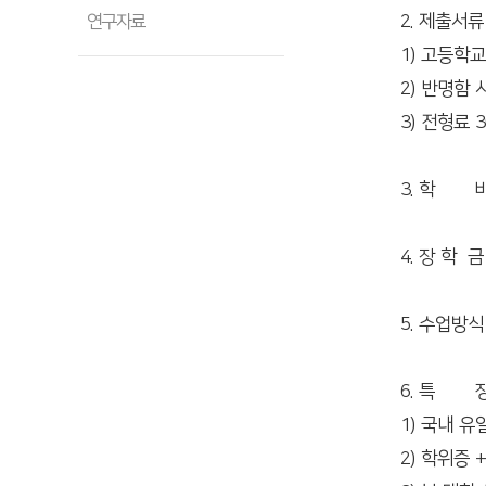
2. 제출서류 
연구자료
1) 고등학
2) 반명함 
3) 전형료 3
3. 학 비 
4. 장 학
5. 수업방
6. 특 징
1) 국내 
2) 학위증 